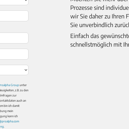
Prozesse sind individue
wir Sie daher zu Ihren 
Sie unverbindlich zurüc
Einfach das gewünschte
schnellstmöglich mit Ih
Proalpha Group
unter
uigkeiten, z.B. zu den
 Umfragen zur
Kontaktdaten auch an
 bin ich damit
rbung mein
igung kann ich
n@proalpha.com
ung
.