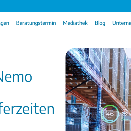
ngen
Beratungstermin
Mediathek
Blog
Untern
 Nemo
ferzeiten