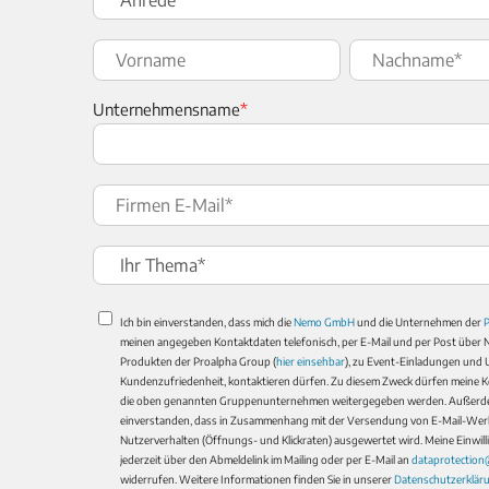
Unternehmensname
*
Ich bin einverstanden, dass mich die
Nemo GmbH
und die Unternehmen der
meinen angegeben Kontaktdaten telefonisch, per E-Mail und per Post über Ne
Produkten der Proalpha Group (
hier einsehbar
), zu Event-Einladungen und
Kundenzufriedenheit, kontaktieren dürfen. Zu diesem Zweck dürfen meine 
die oben genannten Gruppenunternehmen weitergegeben werden. Außerdem
einverstanden, dass in Zusammenhang mit der Versendung von E-Mail-We
Nutzerverhalten (Öffnungs- und Klickraten) ausgewertet wird. Meine Einwill
jederzeit über den Abmeldelink im Mailing oder per E-Mail an
dataprotectio
widerrufen. Weitere Informationen finden Sie in unserer
Datenschutzerklär