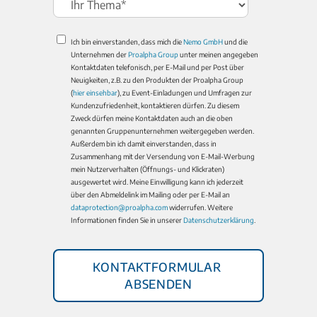
Ich bin einverstanden, dass mich die
Nemo GmbH
und die
Unternehmen der
Proalpha Group
unter meinen angegeben
Kontaktdaten telefonisch, per E-Mail und per Post über
Neuigkeiten, z.B. zu den Produkten der Proalpha Group
(
hier einsehbar
), zu Event-Einladungen und Umfragen zur
Kundenzufriedenheit, kontaktieren dürfen. Zu diesem
Zweck dürfen meine Kontaktdaten auch an die oben
genannten Gruppenunternehmen weitergegeben werden.
Außerdem bin ich damit einverstanden, dass in
Zusammenhang mit der Versendung von E-Mail-Werbung
mein Nutzerverhalten (Öffnungs- und Klickraten)
ausgewertet wird. Meine Einwilligung kann ich jederzeit
über den Abmeldelink im Mailing oder per E-Mail an
dataprotection@proalpha.com
widerrufen. Weitere
Informationen finden Sie in unserer
Datenschutzerklärung
.